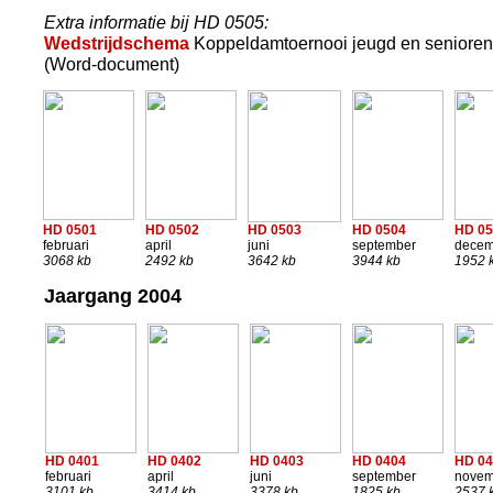
Extra informatie bij HD 0505:
Wedstrijdschema
Koppeldamtoernooi jeugd en senioren
(Word-document)
HD 0501
HD 0502
HD 0503
HD 0504
HD 05
februari
april
juni
september
decem
3068 kb
2492 kb
3642 kb
3944 kb
1952 
Jaargang 2004
HD 0401
HD 0402
HD 0403
HD 0404
HD 04
februari
april
juni
september
novem
3101 kb
3414 kb
3378 kb
1825 kb
2537 