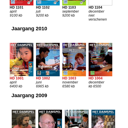
HD 1101
HD 1102
HD 1103
HD 1104
april
juli
september
december
9100 kb
9200 kb
9200 kb
niet
verschenen
Jaargang 2010
HD 1001
HD 1002
HD 1003
HD 1004
april
juni
november
december
6400 kb
6965 kb
6580 kb
kb 6500
Jaargang 2009